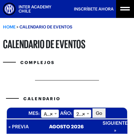
Skip
INTER ACADEMY
INSCRÍBETE AHORA
to
CHILE
content
HOME
>
CALENDARIO DE EVENTOS
CALENDARIO DE EVENTOS
COMPLEJOS
CALENDARIO
MES:
AÑO:
AGOSTO
×
2026
×
SIGUIENTE
« PREVIA
AGOSTO 2026
»