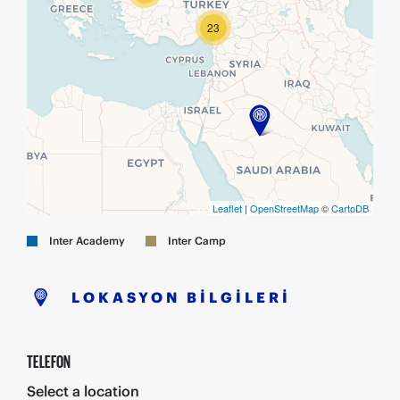
23
Leaflet
|
OpenStreetMap
©
CartoDB
Inter Academy
Inter Camp
LOKASYON BİLGİLERİ
TELEFON
Select a location